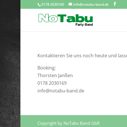
0178 2030169
info@notabu-band.de
Kontaktieren Sie uns noch heute und lassen
Booking:
Thorsten Janßen
0178 2030169
info@notabu-band.de
Copyright by NoTabu Band GbR